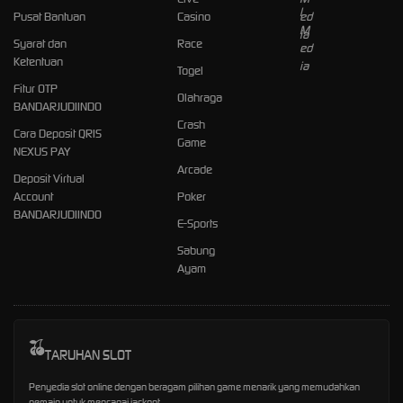
Pusat Bantuan
Casino
Syarat dan
Race
Ketentuan
Togel
Fitur OTP
Olahraga
BANDARJUDIINDO
Crash
Cara Deposit QRIS
Game
NEXUS PAY
Arcade
Deposit Virtual
Account
Poker
BANDARJUDIINDO
E-Sports
Sabung
Ayam
TARUHAN SLOT
Penyedia slot online dengan beragam pilihan game menarik yang memudahkan
pemain untuk mencapai jackpot