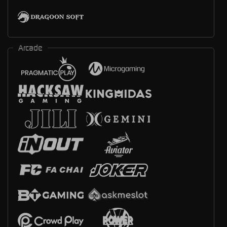
Arcade