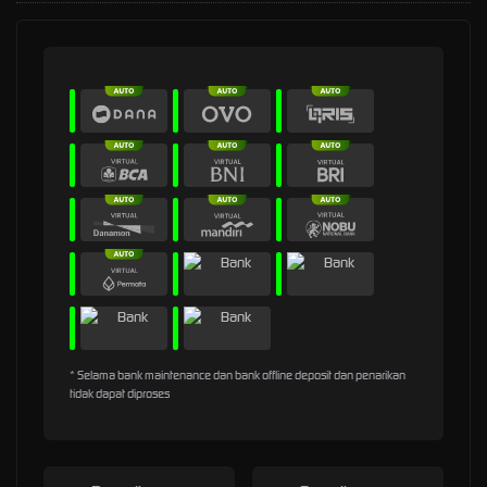
* Selama bank maintenance dan bank offline deposit dan penarikan
tidak dapat diproses