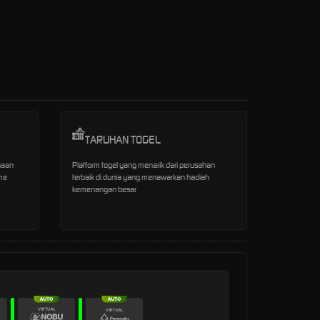
TARUHAN TOGEL
haan
Platform togel yang menarik dari perusahan
ame
terbaik di dunia yang menawarkan hadiah
kemenangan besar