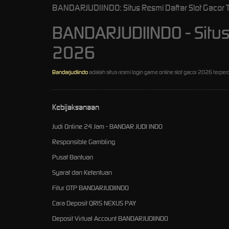
BANDARJUDIINDO: Situs Resmi Daftar Slot Gaco
BANDARJUDIINDO - Situs
2026
Bandarjudiindo
adalah situs resmi login game online slot gacor 2026 terpercay
Kebijaksanaan
Judi Online 24 Jam - BANDAR JUDI INDO
Responsible Gambling
Pusat Bantuan
Syarat dan Ketentuan
Fitur OTP BANDARJUDIINDO
Cara Deposit QRIS NEXUS PAY
Deposit Virtual Account BANDARJUDIINDO