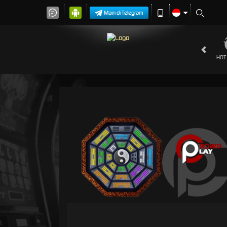
Main di Telegram
HOT