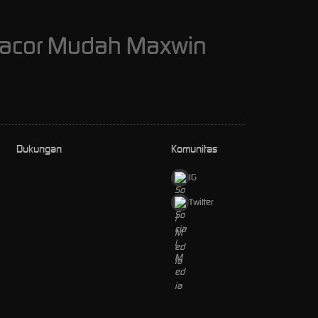
 Gacor Mudah Maxwin
Dukungan
Komunitas
IG
Twitter