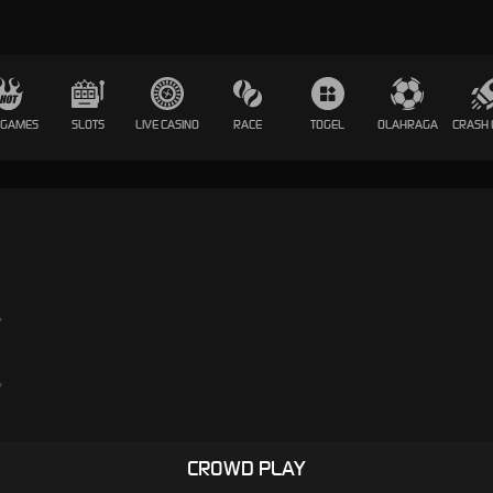
 GAMES
SLOTS
LIVE CASINO
RACE
TOGEL
OLAHRAGA
CRASH
CROWD PLAY