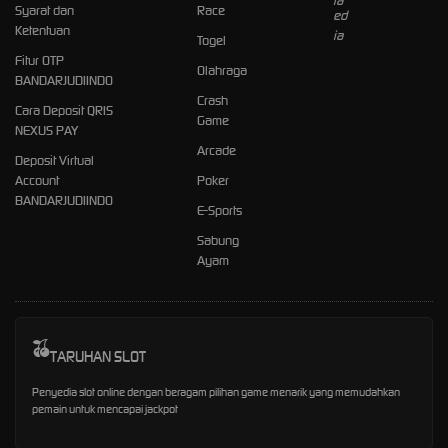
Syarat dan
Race
Ketentuan
Togel
Fitur OTP
Olahraga
BANDARJUDIINDO
Crash
Cara Deposit QRIS
Game
NEXUS PAY
Arcade
Deposit Virtual
Account
Poker
BANDARJUDIINDO
E-Sports
Sabung
Ayam
TARUHAN SLOT
Penyedia slot online dengan beragam pilihan game menarik yang memudahkan
pemain untuk mencapai jackpot