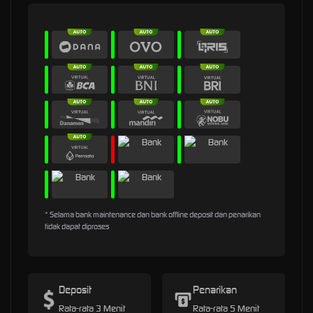
* Selama bank maintenance dan bank offline deposit dan penarikan
tidak dapat diproses
Deposit
Penarikan
Rata-rata 3 Menit
Rata-rata 5 Menit