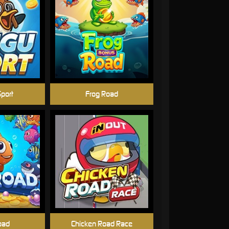
port
Frog Road
oad
Chicken Road Race