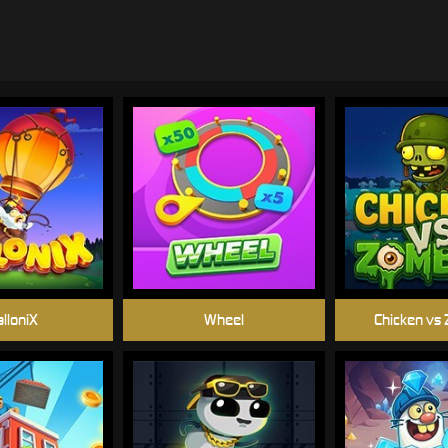
lloniX
Wheel
Chicken vs