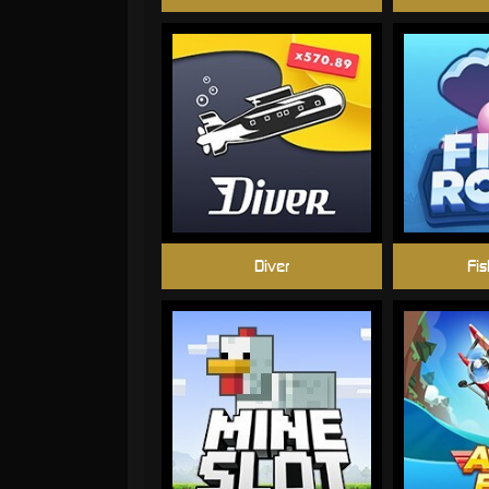
Diver
Fi