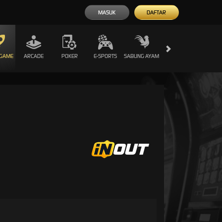
MASUK
DAFTAR
 GAME
ARCADE
POKER
E-SPORTS
SABUNG AYAM
PROMOSI