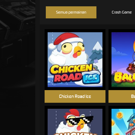
Semua permainan
Crash Game
Chicken Road Ice
Ba