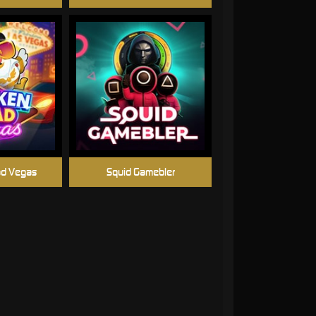
ad Vegas
Squid Gamebler