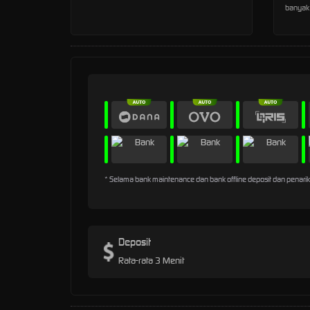
banyak 
* Selama bank maintenance dan bank offline deposit dan penarik
Deposit
Rata-rata 3 Menit