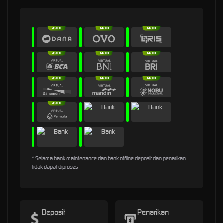
* Selama bank maintenance dan bank offline deposit dan penarikan
tidak dapat diproses
Deposit
Penarikan