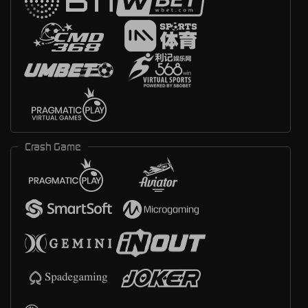
Crash Game