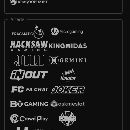
Arcade