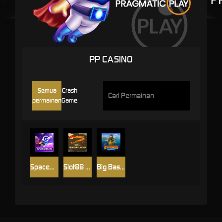
PP CASINO
Semua
Crash
permainan
Game
Spaceman
Slot88 High Flyer
Big Bass Crash