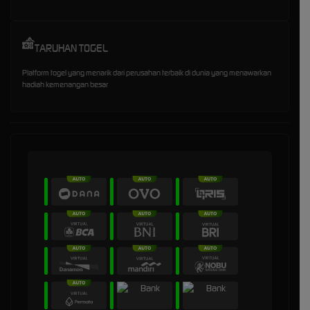
TARUHAN TOGEL
Platform togel yang menarik dari perusahan terbaik di dunia yang menawarkan
hadiah kemenangan besar