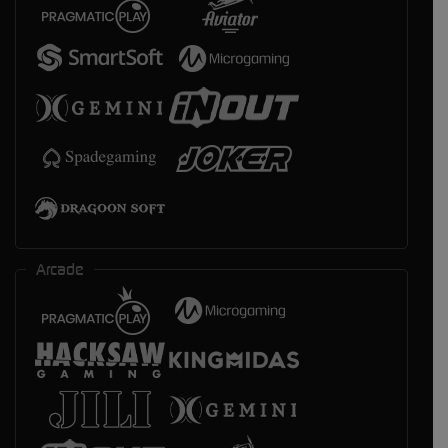
Arcade