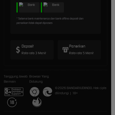
* Selama bank maintenance dan bank offline deposit dan
penarikan tidak dapat diproses
Deposit
Penarikan
Rata-rata 3 Menit
Rata-rata 5 Menit
Tanggung Jawab
Browser Yang
Bermain
Didukung
©2026 BANDARJUDIINDO. Hak cipta
dilindungi | 18+