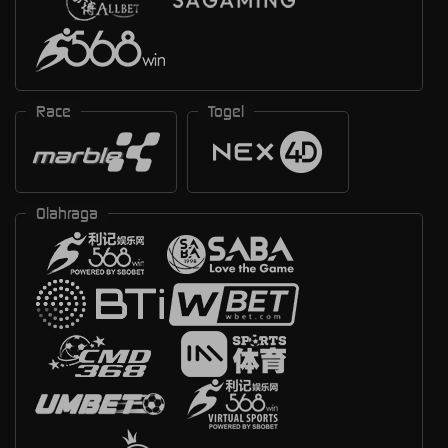
Race
Togel
Olahraga