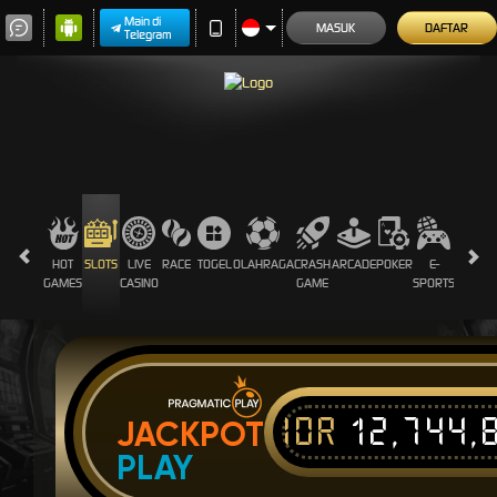
Main di
MASUK
DAFTAR
Telegram
HOT
SLOTS
LIVE
RACE
TOGEL
OLAHRAGA
CRASH
ARCADE
POKER
E-
SABUN
GAMES
CASINO
GAME
SPORTS
AYAM
IDR
12,744,
JACKPOT
PLAY