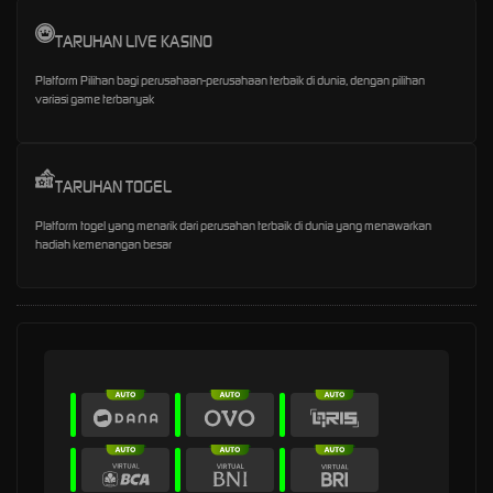
TARUHAN LIVE KASINO
Platform Pilihan bagi perusahaan-perusahaan terbaik di dunia, dengan pilihan
variasi game terbanyak
TARUHAN TOGEL
Platform togel yang menarik dari perusahan terbaik di dunia yang menawarkan
hadiah kemenangan besar