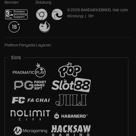
Bermain
Didukung
©2026 BANDARJUDIINDO. Hak cipta
dilindungi | 18+
Platform Penyedia Layanan
Slots