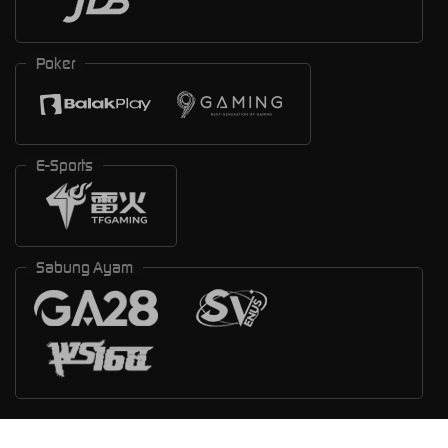
Poker
E-Sports
Sabung Ayam