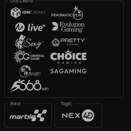
Live Casino
Race
Togel