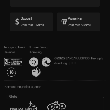
Deposit
Penarikan
Rata-rata 3 Menit
Rata-rata 5 Menit
Tanggung Jawab
Browser Yang
Bermain
Didukung
©2026 BANDARJUDIINDO. Hak cipta
dilindungi | 18+
Platform Penyedia Layanan
Slots