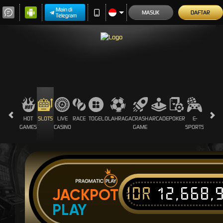
Main di
MASUK
DAFTAR
Telegram
HOT
SLOTS
LIVE
RACE
TOGEL
OLAHRAGA
CRASH
ARCADE
POKER
E-
SABUN
GAMES
CASINO
GAME
SPORTS
AYAM
IDR
12,668,
JACKPOT
PLAY