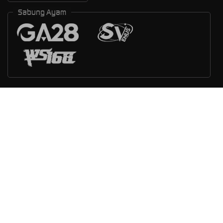
Sabung Ayam