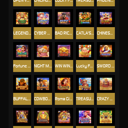
OPEN VAULT
CHILIHUAHUA
LUCKY FORTUNES
TREASURES OF ODIN
PHOENIX FEVER
LEGEND OF INCA
CYBER GOD OF FORTUNE⁺
BAD RICH WOLF
CATLA'S MONEY MACHINE
CHINESE NEW YEAR 2
Fortune Goddess
NIGHT MARKET
WIN WIN NEKO
Lucky Fortune 3x3
SWORD OF KING
BUFFALO WAYS
COWBOYS
Roma Gladiatrix
TREASURE CRUISE
CRAZY BUFFALO